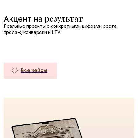
UNIDRAGON
7.4% of its revenue with a personalized cross-sell email flow
Подробнее