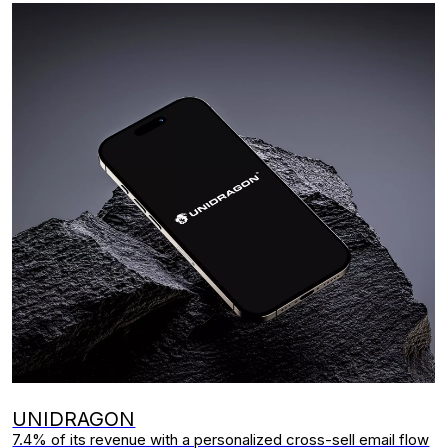
© 2026 ВСЕ ПРАВА ЗАЩИЩЕНЫ
+7 926 975-51-99
e.kachaeva@crmestetika.com
вверх
TG: @kachaevakate
Телеграм-канал
УСЛУГИ
КЕЙСЫ
ЭТАПЫ
РАБОТЫ
БЛОГ
КАЛЬКУЛЯТОР РОСТА
КОНТАКТЫ
CRM-СТРАТЕГИЯ И АНАЛИТИКА