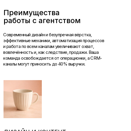
ДИЗАЙН И КОНТЕНТ
Актуальный дизайн, корректная вёрстка,
работающие тексты с сохранением тональности
бренда. Каждый элемент выверен: от призыва к
действию до мобильной адаптации.
ОЗДОРОВЛЕНИЕ КАНАЛА
Знаем, как повысить открываемость, увеличить
кликабельность и снизить отписки. Работаем
с доставляемостью и репутацией отправителя.
ПРОДВИНУТЫЕ МЕХАНИКИ
Внедряем новые механики, которые эффективно
работают в индустрии моды и красоты: последний
размер, любимый товар, уведомления о снижении
цены, подписка на наличие и другие.
ПОДКЛЮЧЕНИЕ НОВЫХ КАНАЛОВ
Имейл, СМС, рассылки в мессенджерах и соцсетях,
мобильные и веб-пуши. Подбираем оптимальные
каналы под ваши цели, аудиторию и бюджет.