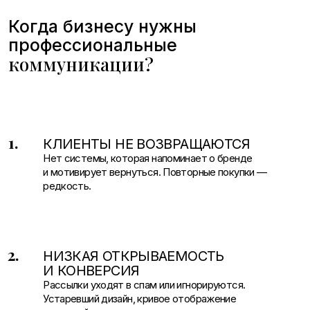
Нет системы, которая напоминает о бренде
и мотивирует вернуться. Повторные покупки —
редкость.
2.
НИЗКАЯ ОТКРЫВАЕМОСТЬ
И КОНВЕРСИЯ
Рассылки уходят в спам или игнорируются.
Устаревший дизайн, кривое отображение
на устройствах, тексты не цепляют —
результата нет.
3.
ВСЁ ДЕЛАЕТСЯ ВРУЧНУЮ
Каждое письмо собираете с нуля. Нет
автоматизации триггерных цепочек. Команда
тратит время на операционку вместо стратегии.
4.
ОДИН КАНАЛ НЕ СПРАВЛЯЕТСЯ
Отправляете только имейл, но аудитория не читает