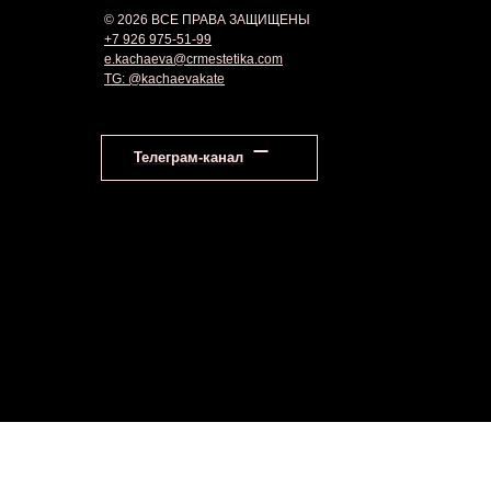
© 2026 ВСЕ ПРАВА ЗАЩИЩЕНЫ
Made on
+7 926 975-51-99
e.kachaeva@crmestetika.com
Tilda
TG: @kachaevakate
Телеграм-канал
Документы