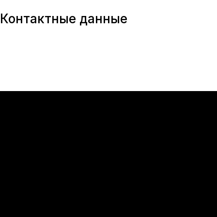
Контактные данные
Мы сохраняем «cookie»
по правилам
, чтобы персонал
Принимаю